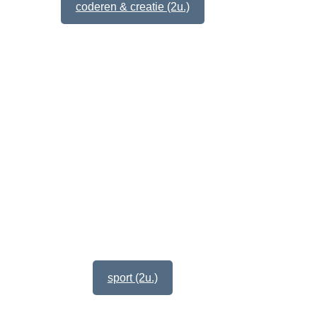
coderen & creatie (2u.)
sport (2u.)