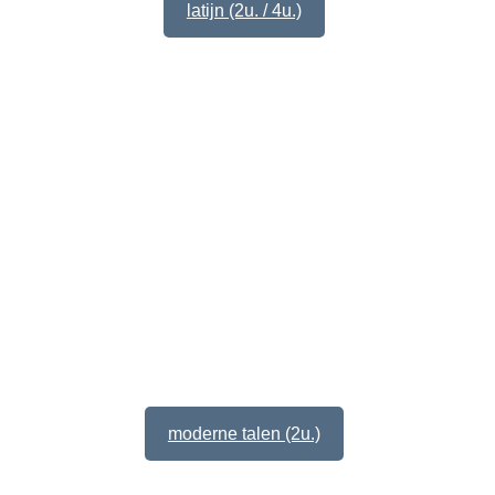
latijn (2u. / 4u.)
moderne talen (2u.)