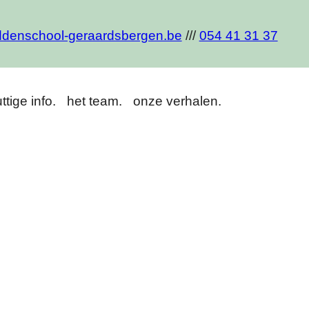
denschool-geraardsbergen.be
///
054 41 31 37
ttige info.
het team.
onze verhalen.